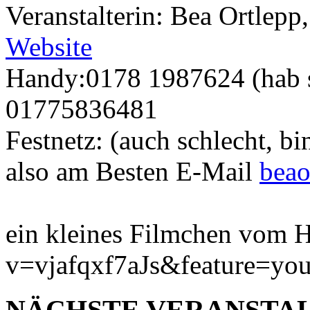
Veranstalterin: Bea Ortlepp,
Website
Handy:0178 1987624 (hab 
01775836481
Festnetz: (auch schlecht, bi
also am Besten E-Mail
bea
ein kleines Filmchen vom H
v=vjafqxf7aJs&feature=you
NÄCHSTE VERANSTA