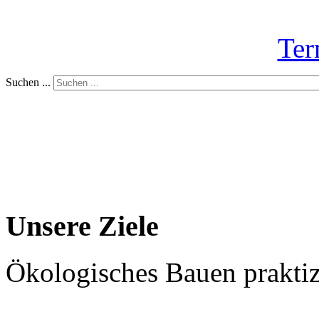
Ter
Suchen ...
Der B.A.U. e.V. gibt de
Adresse • schon seit 198
Unsere Ziele
Ökologisches Bauen praktizi