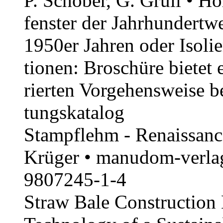
P. Schober, G. Grüll • Ho
fenster der Jahr­hun­dert­
1950er Jahren oder Isolier
tionen: Broschüre bietet e
rierten Vorge­hens­weise 
tungs­ka­talog
Stampflehm - Renaissance
Krüger • manudom-verla
9807245-1-4
Straw Bale Construction