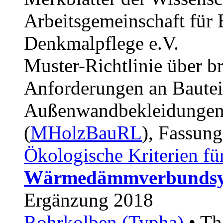
Arbeitsgemeinschaft für
Denkmalpflege e.V.
Muster-Richtlinie über b
Anforderungen an Bautei
Außenwandbekleidungen
(
MHolzBauRL
), Fassun
Ökologische Kriterien fü
Wärmedämmverbundsy
Ergänzung 2018
Rohrkolben (Typha)
• The