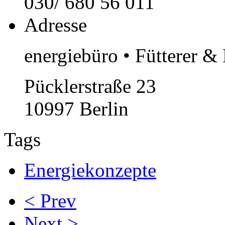
030/ 680 56 011
Adresse
energiebüro • Fütterer 
Pücklerstraße 23
10997 Berlin
Tags
Energiekonzepte
< Prev
Next >