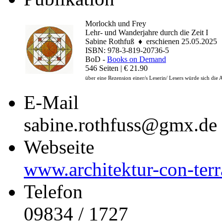
Morlockh und Frey
Lehr- und Wanderjahre durch die Zeit I
Sabine Rothfuß ♦ erschienen 25.05.2025
ISBN: 978-3-819-20736-5
BoD -
Books on Demand
546 Seiten | € 21.90
über eine Rezension einer/s Leserin/ Lesers würde sich die 
E-Mail
sabine.rothfuss@gmx.de
Webseite
www.architektur-con-terr
Telefon
09834 / 1727